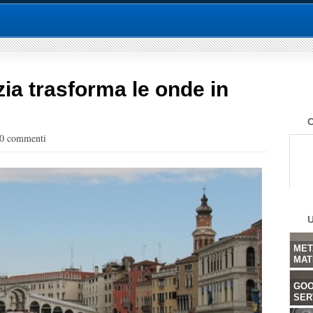
zia trasforma le onde in
0 commenti
U
MET
MET
MAT
MAT
GOO
GOO
SERV
SERV