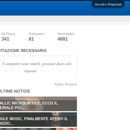
Accedi o Registrati
Mi Piace:
Followers:
Newsletter:
341
81
4681
CITAZIONE NECESSARIA
I computer sono inutili, possono dare solo
risposte.
Pablo Picasso
LTIME NOTIZIE
ALLIC MICROLATTICE, ECCO IL
ALLIC MICROLATTICE, ECCO IL
ERIALE PIÙ...
ERIALE PIÙ...
GLE MUSIC, FINALMENTE ATTIVO IL
GLE MUSIC, FINALMENTE ATTIVO IL
IZIO...
IZIO...