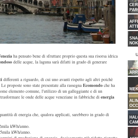
CER
CER
PAR
PAR
AFF
AFF
ATTE
ATTE
SNA
SNA
NOKI
NOKI
U
enezia
ha pensato bene di sfruttare proprio questa sua risorsa idrica
ondoso
delle acque, la laguna sarà difatti in grado di generare
ARR
ARR
ti
differenti a riguardo, di cui uno avanti rispetto agli altri poichè
Ecomondo
 Le proposte sono state presentate alla rassegna
che ha
MEK
MEK
ome elemento comune, l'utilizzo di un galleggiante e di un
energia
 trasformare le onde delle acque veneziane in fabbriche di
ALI
ALI
OCC
OCC
 quantità di energia che, qualora applicati, sarebbero in grado di
HAL
HAL
CAM
CAM
12mila kWh/anno.
 35mila kWh/anno.
termini di produzione di energia, decisamente più ridotta rispetto