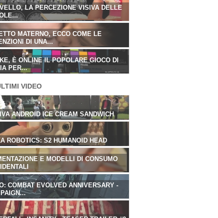
VELLO, LA PERCEZIONE VISIVA DELLE
VELLO, LA PERCEZIONE VISIVA DELLE
OLE...
OLE...
ETTO MATERNO, ECCO COME LE
ETTO MATERNO, ECCO COME LE
NZIONI DI UNA...
NZIONI DI UNA...
KE, È ONLINE IL POPOLARE GIOCO DI
KE, È ONLINE IL POPOLARE GIOCO DI
A PER...
A PER...
LTIMI VIDEO
IVA ANDROID ICE CREAM SANDWICH
IVA ANDROID ICE CREAM SANDWICH
A ROBOTICS: S2 HUMANOID HEAD
A ROBOTICS: S2 HUMANOID HEAD
MENTAZIONE E MODELLI DI CONSUMO
MENTAZIONE E MODELLI DI CONSUMO
IDENTALI
IDENTALI
O: COMBAT EVOLVED ANNIVERSARY -
O: COMBAT EVOLVED ANNIVERSARY -
PAIGN...
PAIGN...