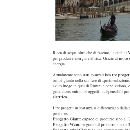
V
Ricca di acqua oltre che di fascino, la città di
moto 
per produrre energia elettrica. Grazie al
energia.
tre proget
Attualmente sono stati avanzati ben
ormai giunto nella sua fase di sperimentazione.
avuto luogo in quel di Rimini e condividono, c
generatore, entrambi oggetti indispensabili per
elettrica
.
I tre progetti in sostanza si differenziano dalla
produrre:
Progetto Giant
: capace di produrre sino a 
Progetto Wem
: in grado di produrre sino a
Progetto mini Giant
: ha una consistenza in 